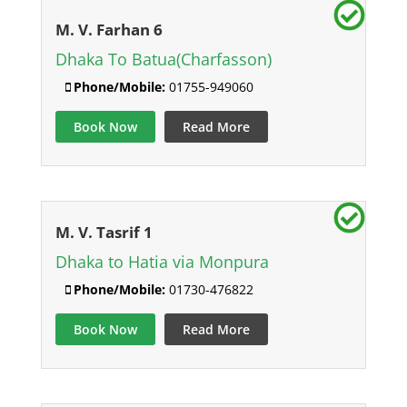
M. V. Farhan 6
Dhaka To Batua(Charfasson)
Phone/Mobile:
01755-949060
Book Now
Read More
M. V. Tasrif 1
Dhaka to Hatia via Monpura
Phone/Mobile:
01730-476822
Book Now
Read More