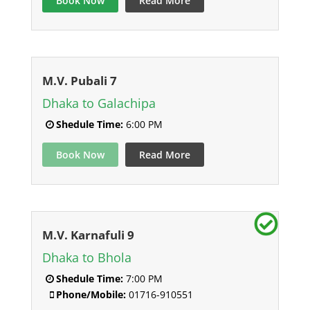
Book Now
Read More
M.V. Pubali 7
Dhaka to Galachipa
Shedule Time:
6:00 PM
Book Now
Read More
M.V. Karnafuli 9
Dhaka to Bhola
Shedule Time:
7:00 PM
Phone/Mobile:
01716-910551